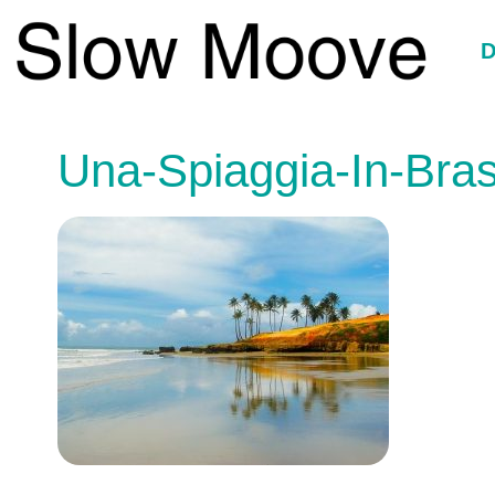
Vai
al
D
contenuto
Una-Spiaggia-In-Bras