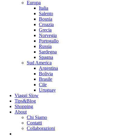
Europa
Italia
Salento
Bosnia
Croazia
Grecia
Norvegia
Portogallo
Russia
Sardegna
Spagna
Sud America
Argentina
Bolivia
Brasile
Cile
Uruguay
Viaggi Slow
Tips&Blog
Shopping
About
Chi Siamo
Contatti
Collaborazioni