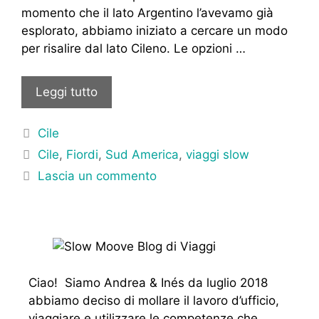
momento che il lato Argentino l’avevamo già
esplorato, abbiamo iniziato a cercare un modo
per risalire dal lato Cileno. Le opzioni …
Leggi tutto
Categorie
Cile
Tag
Cile
,
Fiordi
,
Sud America
,
viaggi slow
Lascia un commento
Ciao! Siamo Andrea & Inés da luglio 2018
abbiamo deciso di mollare il lavoro d’ufficio,
viaggiare e utilizzare le competenze che