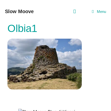
Vai
al
Slow Moove
Menu
contenuto
Olbia1