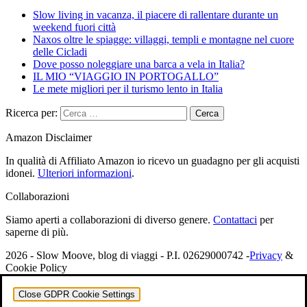
Slow living in vacanza, il piacere di rallentare durante un
weekend fuori città
Naxos oltre le spiagge: villaggi, templi e montagne nel cuore
delle Cicladi
Dove posso noleggiare una barca a vela in Italia?
IL MIO “VIAGGIO IN PORTOGALLO”
Le mete migliori per il turismo lento in Italia
Ricerca per:
Amazon Disclaimer
In qualità di Affiliato Amazon io ricevo un guadagno per gli acquisti
idonei.
Ulteriori informazioni
.
Collaborazioni
Siamo aperti a collaborazioni di diverso genere.
Contattaci
per
saperne di più.
2026 - Slow Moove, blog di viaggi - P.I. 02629000742 -
Privacy
&
Cookie Policy
Close GDPR Cookie Settings