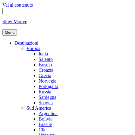
Vai al contenuto
Slow Moove
Menu
Destinazioni
Europa
Italia
Salento
Bosnia
Croazia
Grecia
Norvegia
Portogallo
Russia
Sardegna
Spagna
Sud America
Argentina
Bolivia
Brasile
Cile