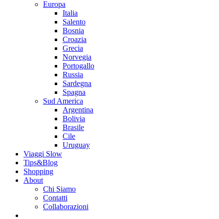
Europa
Italia
Salento
Bosnia
Croazia
Grecia
Norvegia
Portogallo
Russia
Sardegna
Spagna
Sud America
Argentina
Bolivia
Brasile
Cile
Uruguay
Viaggi Slow
Tips&Blog
Shopping
About
Chi Siamo
Contatti
Collaborazioni