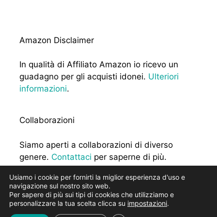
Amazon Disclaimer
In qualità di Affiliato Amazon io ricevo un
guadagno per gli acquisti idonei.
Ulteriori
informazioni
.
Collaborazioni
Siamo aperti a collaborazioni di diverso
genere.
Contattaci
per saperne di più.
Usiamo i cookie per fornirti la miglior esperienza d'uso e
navigazione sul nostro sito web.
Per sapere di più sui tipi di cookies che utilizziamo e
personalizzare la tua scelta clicca su
impostazioni
.
2026 - Slow Moove, blog di viaggi - P.I. 02629000742 -