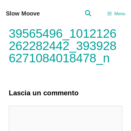
Vai
al
Slow Moove
Menu
contenuto
39565496_1012126
262282442_393928
6271084018478_n
Lascia un commento
Commento