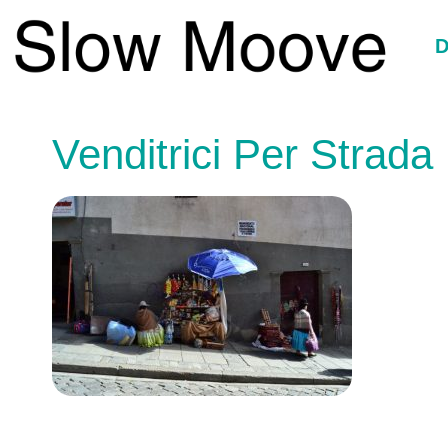
Vai
al
D
contenuto
Venditrici Per Strada 