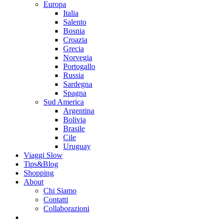
Europa
Italia
Salento
Bosnia
Croazia
Grecia
Norvegia
Portogallo
Russia
Sardegna
Spagna
Sud America
Argentina
Bolivia
Brasile
Cile
Uruguay
Viaggi Slow
Tips&Blog
Shopping
About
Chi Siamo
Contatti
Collaborazioni