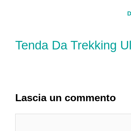
Vai
al
D
contenuto
Tenda Da Trekking Ul
Lascia un commento
Commento