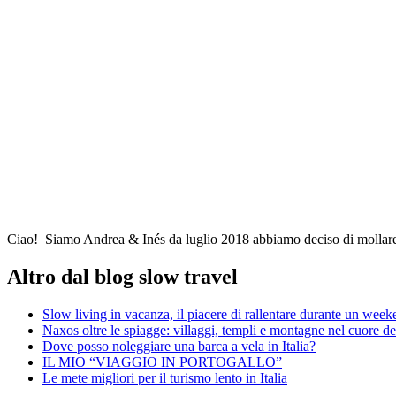
Ciao! Siamo Andrea & Inés da luglio 2018 abbiamo deciso di mollare il
Altro dal blog slow travel
Slow living in vacanza, il piacere di rallentare durante un weeke
Naxos oltre le spiagge: villaggi, templi e montagne nel cuore de
Dove posso noleggiare una barca a vela in Italia?
IL MIO “VIAGGIO IN PORTOGALLO”
Le mete migliori per il turismo lento in Italia