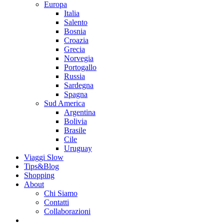
Europa
Italia
Salento
Bosnia
Croazia
Grecia
Norvegia
Portogallo
Russia
Sardegna
Spagna
Sud America
Argentina
Bolivia
Brasile
Cile
Uruguay
Viaggi Slow
Tips&Blog
Shopping
About
Chi Siamo
Contatti
Collaborazioni