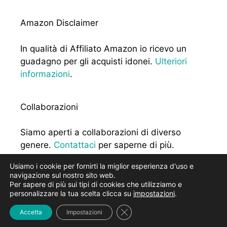
Amazon Disclaimer
In qualità di Affiliato Amazon io ricevo un
guadagno per gli acquisti idonei.
Ulteriori
informazioni
.
Collaborazioni
Siamo aperti a collaborazioni di diverso
genere.
Contattaci
per saperne di più.
Usiamo i cookie per fornirti la miglior esperienza d'uso e
navigazione sul nostro sito web.
Per sapere di più sui tipi di cookies che utilizziamo e
personalizzare la tua scelta clicca su
impostazioni
.
2026 - Slow Moove, blog di viaggi - P.I. 02629000742 -
Close GDPR Cookie Banner
Accetta
Impostazioni
Privacy
&
Cookie Policy