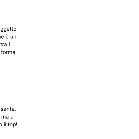
oggetto
one è un
tra i
n forma
ssante.
, ma a
 il top!