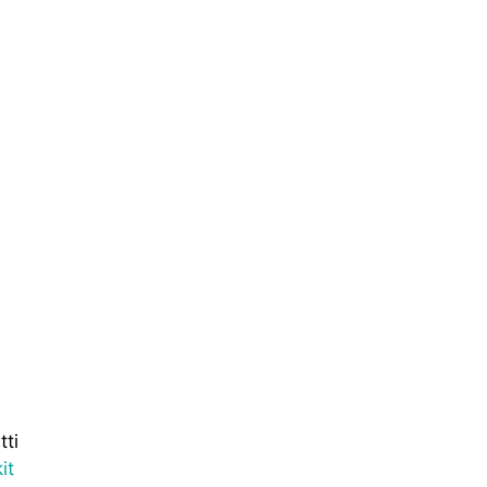
tti
kit