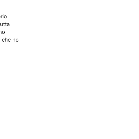
rio
tutta
no
i che ho