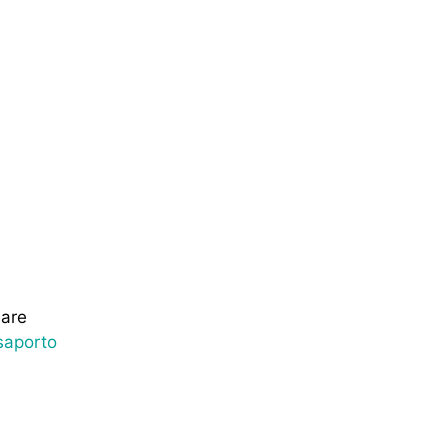
sare
saporto