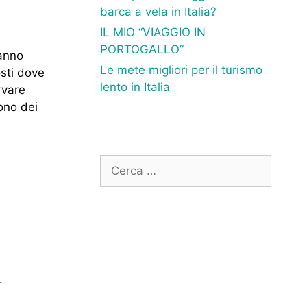
barca a vela in Italia?
IL MIO “VIAGGIO IN
PORTOGALLO”
danno
Le mete migliori per il turismo
sti dove
lento in Italia
rvare
tono dei
Ricerca
per:
.