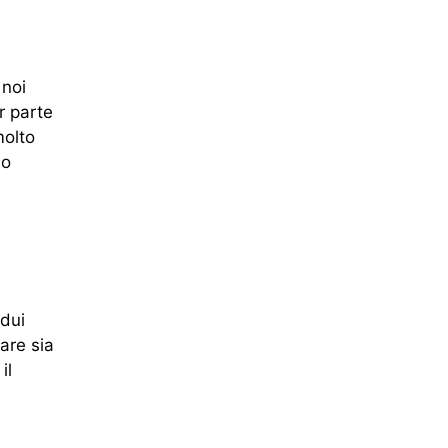
 noi
r parte
molto
mo
idui
are sia
il