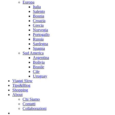
Europa
Italia
Salento
Bosnia
Croazia
Grecia
Norvegia
Portogallo
Russia
Sardegna
Spagna
Sud America
Argentina
Bolivia
Brasile
Cile
Uruguay
Viaggi Slow
Tips&Blog
Shopping
About
Chi Siamo
Contatti
Collaborazioni