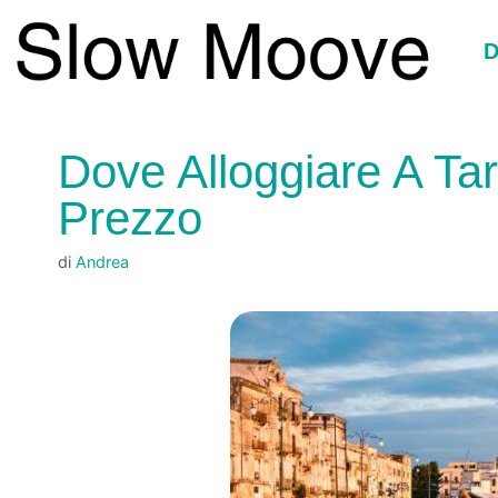
Vai
al
D
contenuto
Dove Alloggiare A Tara
Prezzo
di
Andrea