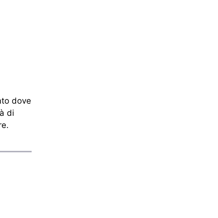
nto dove
à di
re.