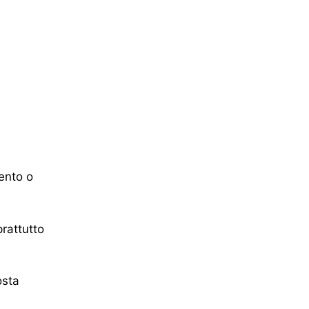
ento o
prattutto
osta