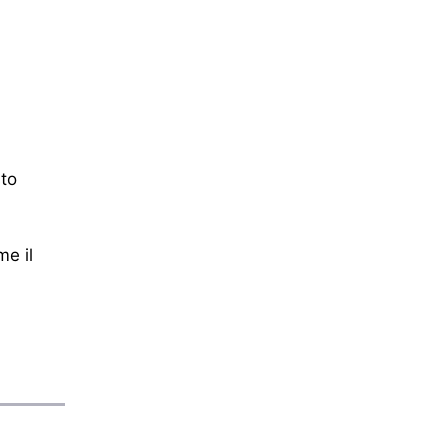
sto
me il