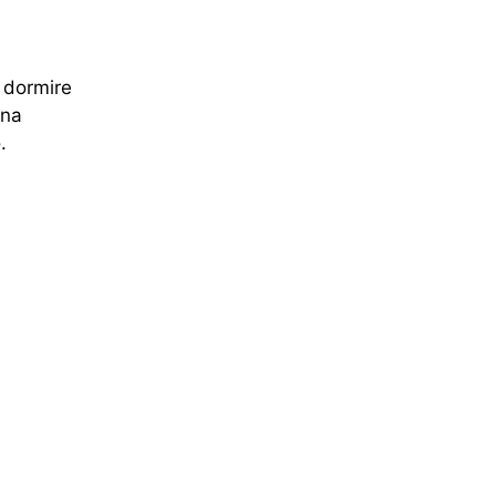
dormire
una
.