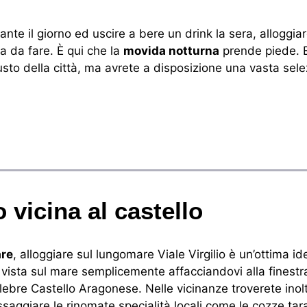
ante il giorno ed uscire a bere un drink la sera, alloggiar
a da fare. È qui che la
movida notturna
prende piede. 
usto della città, ma avrete a disposizione una vasta sele
 vicina al castello
are
, alloggiare sul lungomare Viale Virgilio è un’ottima id
 vista sul mare semplicemente affacciandovi alla finestr
lebre Castello Aragonese. Nelle vicinanze troverete inol
ssaggiare le rinomate specialità locali come le cozze tar