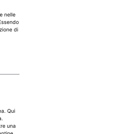
e nelle
Essendo
zione di
ea. Qui
a.
tre una
antine.