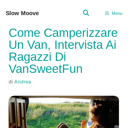
Vai
al
Slow Moove
Menu
contenuto
Come Camperizzare
Un Van, Intervista Ai
Ragazzi Di
VanSweetFun
di
Andrea