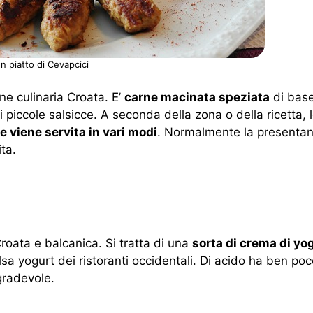
n piatto di Cevapcici
one culinaria Croata. E’
carne macinata speziata
di bas
piccole salsicce. A seconda della zona o della ricetta, 
e viene servita in vari modi
. Normalmente la presenta
ita.
Croata e balcanica. Si tratta di una
sorta di crema di yo
sa yogurt dei ristoranti occidentali. Di acido ha ben poc
gradevole.