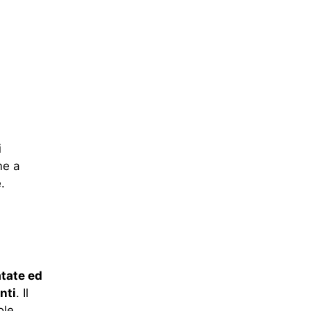
i
me a
.
tate ed
nti
. Il
ole