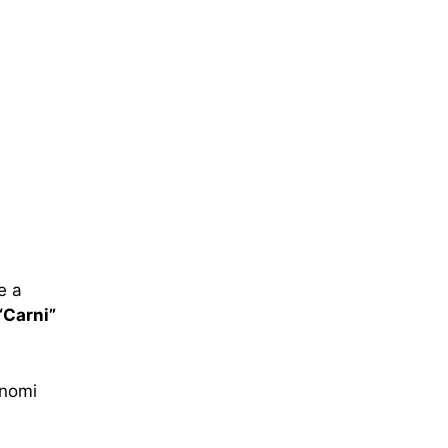
e a
“Carni”
 nomi