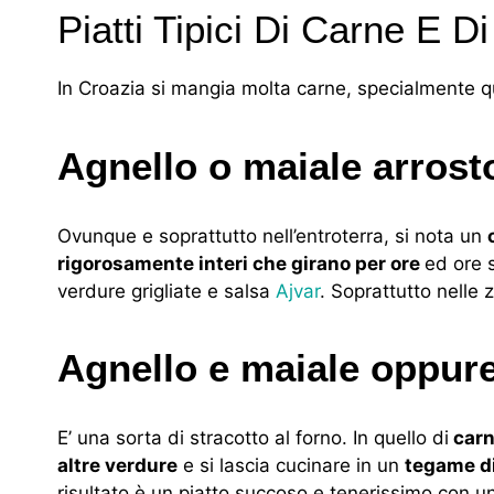
Piatti Tipici Di Carne E Di
In Croazia si mangia molta carne, specialmente qu
Agnello o maiale arrost
Ovunque e soprattutto nell’entroterra, si nota un
rigorosamente interi che girano per ore
ed ore s
verdure grigliate e salsa
Ajvar
. Soprattutto nelle
Agnello e maiale oppure
E’ una sorta di stracotto al forno. In quello di
carn
altre verdure
e si lascia cucinare in un
tegame di
risultato è un piatto succoso e tenerissimo con un