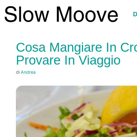
Vai
al
D
contenuto
Cosa Mangiare In Croa
Provare In Viaggio
di
Andrea