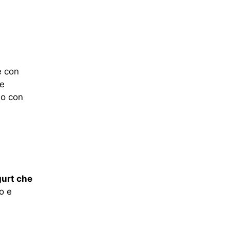
e con
le
no con
gurt che
o e