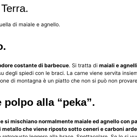
 Terra.
ella di maiale e agnello.
o.
odore costante di barbecue
. Si tratta di
maiali e agnell
u degli spiedi con le braci. La carne viene servita insie
 zone di montagna è un piatto che non si può non provare
 polpo alla “peka”.
e si mischiano normalmente maiale ed agnello con pa
 metallo che viene riposto sotto ceneri e carboni arde
 retrogusto leggero alla brace. Spettacolare. Se lo si vu